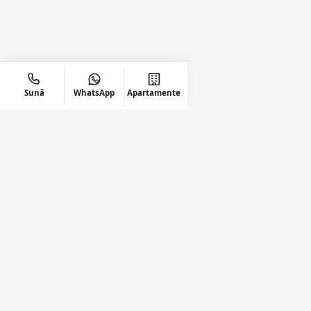
Sună
WhatsApp
Apartamente
Energia Residence — un proiect dezvoltat cu
responsabilitate și dedicat confortului, siguranței
și unei vieți echilibrate.
Country Estate S.R.L. · CUI RO37219388
Proiect
Despre noi