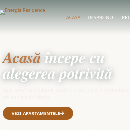
ACASĂ
DESPRE NOI
PRO
Acasă
începe cu
alegerea potrivită
Apartamente moderne, confort premium și o comunitate 
stil de viață echilibrat.
VEZI APARTAMENTELE