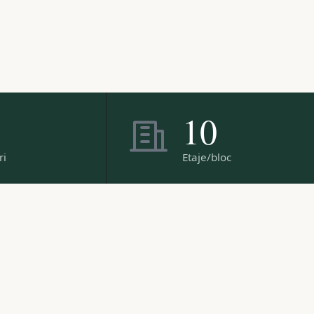
10
ri
Etaje/bloc