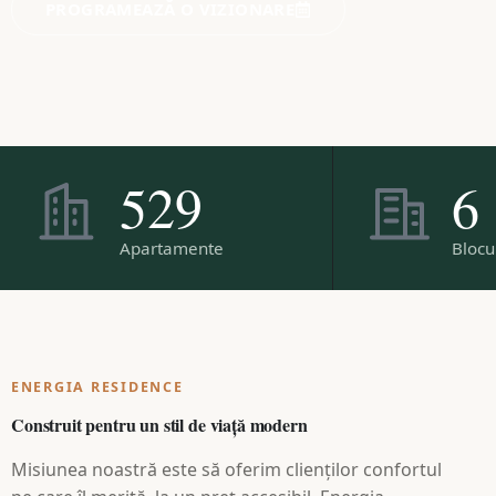
PROGRAMEAZĂ O VIZIONARE
529
6
Apartamente
Blocu
ENERGIA RESIDENCE
Construit pentru un stil de viață modern
Misiunea noastră este să oferim clienților confortul