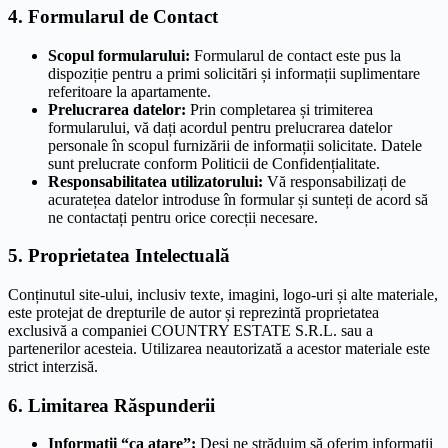
4. Formularul de Contact
Scopul formularului:
Formularul de contact este pus la
dispoziție pentru a primi solicitări și informații suplimentare
referitoare la apartamente.
Prelucrarea datelor:
Prin completarea și trimiterea
formularului, vă dați acordul pentru prelucrarea datelor
personale în scopul furnizării de informații solicitate. Datele
sunt prelucrate conform Politicii de Confidențialitate.
Responsabilitatea utilizatorului:
Vă responsabilizați de
acuratețea datelor introduse în formular și sunteți de acord să
ne contactați pentru orice corecții necesare.
5. Proprietatea Intelectuală
Conținutul site-ului, inclusiv texte, imagini, logo-uri și alte materiale,
este protejat de drepturile de autor și reprezintă proprietatea
exclusivă a companiei COUNTRY ESTATE S.R.L. sau a
partenerilor acesteia. Utilizarea neautorizată a acestor materiale este
strict interzisă.
6. Limitarea Răspunderii
Informații “ca atare”:
Deși ne străduim să oferim informații