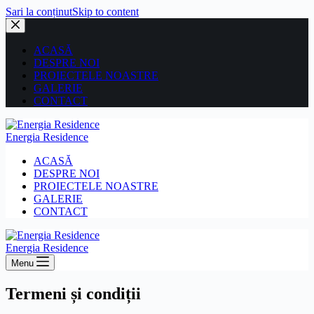
Sari la conținut
Skip to content
ACASĂ
DESPRE NOI
PROIECTELE NOASTRE
GALERIE
CONTACT
Energia Residence
ACASĂ
DESPRE NOI
PROIECTELE NOASTRE
GALERIE
CONTACT
Energia Residence
Menu
Termeni și condiții