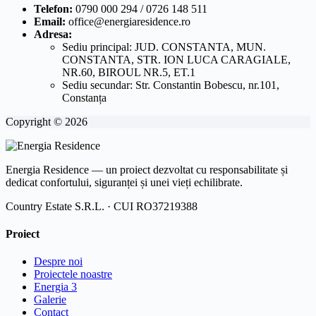
Telefon:
0790 000 294 / 0726 148 511
Email:
office@energiaresidence.ro
Adresa:
Sediu principal: JUD. CONSTANTA, MUN.
CONSTANTA, STR. ION LUCA CARAGIALE,
NR.60, BIROUL NR.5, ET.1
Sediu secundar: Str. Constantin Bobescu, nr.101,
Constanța
Copyright © 2026
Energia Residence — un proiect dezvoltat cu responsabilitate și
dedicat confortului, siguranței și unei vieți echilibrate.
Country Estate S.R.L. · CUI RO37219388
Proiect
Despre noi
Proiectele noastre
Energia 3
Galerie
Contact