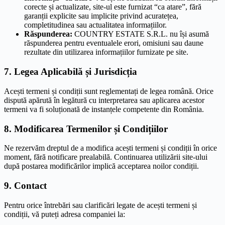
corecte și actualizate, site-ul este furnizat “ca atare”, fără
garanții explicite sau implicite privind acuratețea,
completitudinea sau actualitatea informațiilor.
Răspunderea:
COUNTRY ESTATE S.R.L. nu își asumă
răspunderea pentru eventualele erori, omisiuni sau daune
rezultate din utilizarea informațiilor furnizate pe site.
7. Legea Aplicabilă și Jurisdicția
Acești termeni și condiții sunt reglementați de legea română. Orice
dispută apărută în legătură cu interpretarea sau aplicarea acestor
termeni va fi soluționată de instanțele competente din România.
8. Modificarea Termenilor și Condițiilor
Ne rezervăm dreptul de a modifica acești termeni și condiții în orice
moment, fără notificare prealabilă. Continuarea utilizării site-ului
după postarea modificărilor implică acceptarea noilor condiții.
9. Contact
Pentru orice întrebări sau clarificări legate de acești termeni și
condiții, vă puteți adresa companiei la: