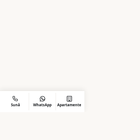
Sună
WhatsApp
Apartamente
Energia Residence — un proiect dezvoltat cu
responsabilitate și dedicat confortului, siguranței